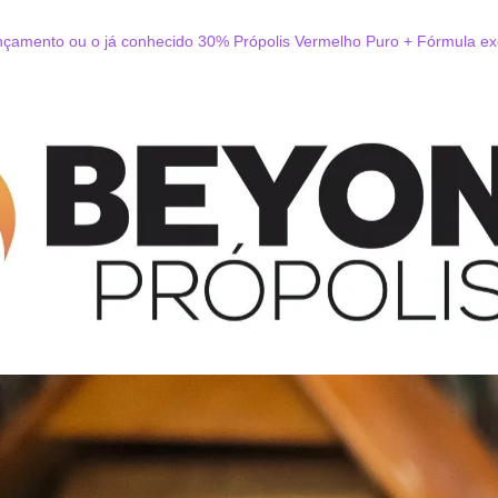
amento ou o já conhecido 30% Própolis Vermelho Puro + Fórmula excl