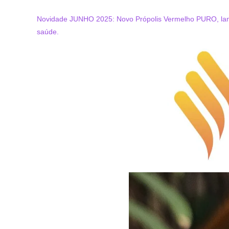
Ir
para
Novidade JUNHO 2025: Novo Própolis Vermelho PURO, lanç
o
saúde.
conteúdo