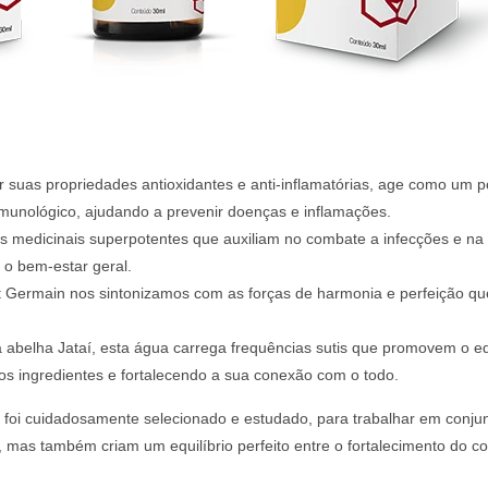
or suas propriedades antioxidantes e anti-inflamatórias, age como um 
imunológico, ajudando a prevenir doenças e inflamações.
es medicinais superpotentes que auxiliam no combate a infecções e na
a o bem-estar geral.
nt Germain nos sintonizamos com as forças de harmonia e perfeição q
a abelha Jataí, esta água carrega frequências sutis que promovem o equi
 os ingredientes e fortalecendo a sua conexão com o todo.
foi cuidadosamente selecionado e estudado, para trabalhar em conjun
 mas também criam um equilíbrio perfeito entre o fortalecimento do co